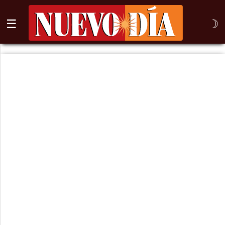
☰
☽
⌕
Inicio
Nogales
Columna
Sonora
México
Arizona
Internacional