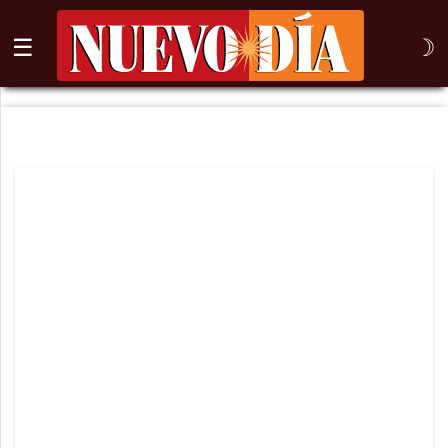
☰
☽
⌕
Inicio
Nogales
Columna
Sonora
México
Arizona
Internacional