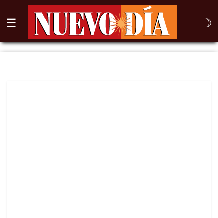
☰
☽
⌕
Inicio
Nogales
Columna
Sonora
México
Arizona
Internacional