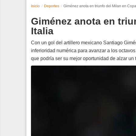
Inicio
Deportes
Giménez anota en triunfo del Milan en Copa 
Espectáculos
Giménez anota en triu
Tecnología
Italia
Contacto
Con un gol del artillero mexicano Santiago Gimé
inferioridad numérica para avanzar a los octavos 
Edición Impresa
que podría ser su mejor oportunidad de alzar un 