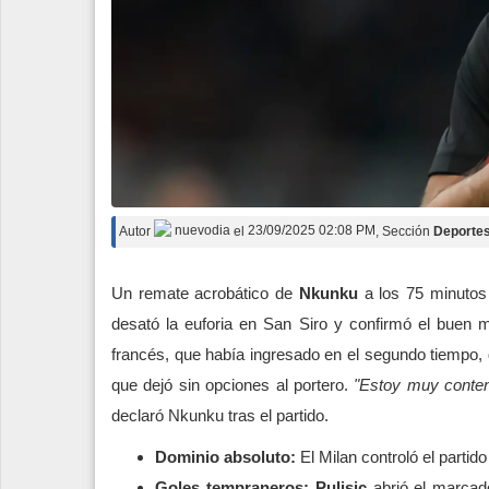
Autor
nuevodia
el
23/09/2025 02:08 PM
, Sección
Deporte
Un remate acrobático de
Nkunku
a los 75 minutos 
desató la euforia en San Siro y confirmó el buen m
francés, que había ingresado en el segundo tiempo, 
que dejó sin opciones al portero.
"Estoy muy conten
declaró Nkunku tras el partido.
Dominio absoluto:
El Milan controló el partido
Goles tempraneros:
Pulisic
abrió el marcado