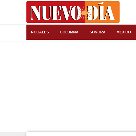
⌕
NOGALES
COLUMNA
SONORA
MÉXICO
Inicio
Nogales
Columna
Sonora
México
Arizona
Internacional
Deportes