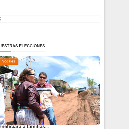
UESTRAS ELECCIONES
Nogales
vanza obra de pavimentación que
eneficiará a familias...