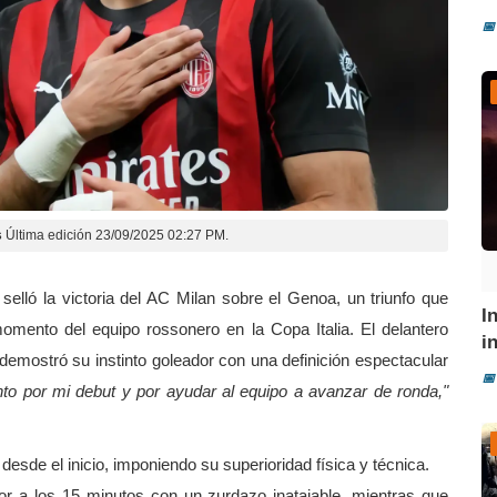
📅
s
Última edición 23/09/2025 02:27 PM.
selló la victoria del AC Milan sobre el Genoa, un triunfo que
I
omento del equipo rossonero en la Copa Italia. El delantero
i
demostró su instinto goleador con una definición espectacular
📅
to por mi debut y por ayudar al equipo a avanzar de ronda,"
 desde el inicio, imponiendo su superioridad física y técnica.
r a los 15 minutos con un zurdazo inatajable, mientras que