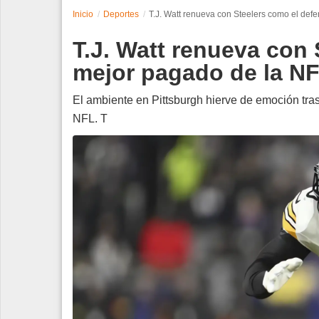
Inicio
Deportes
T.J. Watt renueva con Steelers como el def
Espectáculos
T.J. Watt renueva con
Tecnología
mejor pagado de la N
Contacto
El ambiente en Pittsburgh hierve de emoción tra
NFL. T
Edición Impresa