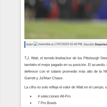
Autor
nuevodia
el
17/07/2025 02:40 PM
, Sección
Deporte
T.J. Watt, el temido linebacker de los Pittsburgh Ste
también el mejor pagado en su posición. El acuerdo, u
defensor con el salario promedio más alto de la N
Garrett y Ja’Marr Chase.
La cifra no solo refleja el valor de Watt en el campo, 
4 selecciones All-Pro
7 Pro Bowls