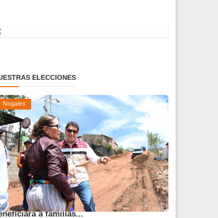
UESTRAS ELECCIONES
Nogales
vanza obra de pavimentación que
eneficiará a familias...