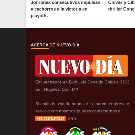
Jonrones consecutivos impulsan
Chivas y Ci
a cachorros a la victoria en
thriller Conc
playoffs
ACERCA DE NUEVO DÍA
Encuentranos en Blvd Luis Donaldo Colosio 3163
Sur, Nogales, Son, MX.
Sí estás buscando anunciar tu marca, empresa o
servicio con nosotros puedes contactarnos al:
o en
+52(631)319-3199