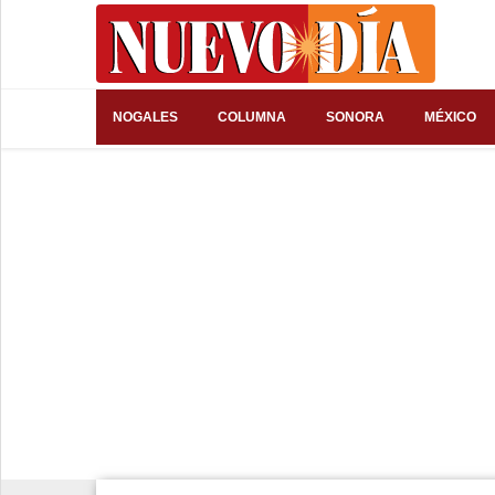
⌕
NOGALES
COLUMNA
SONORA
MÉXICO
Inicio
Nogales
Columna
Sonora
México
Arizona
Internacional
Deportes