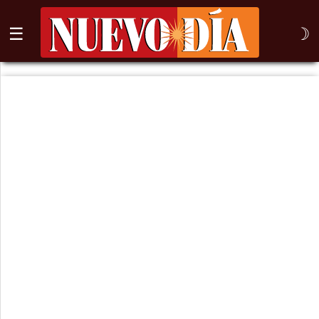
☰
☽
⌕
Inicio
Nogales
Columna
Sonora
México
Arizona
Internacional