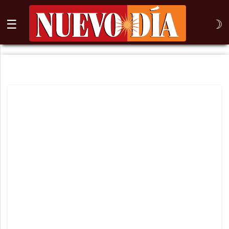
☰
☽
⌕
Inicio
Nogales
Columna
Sonora
México
Arizona
Internacional