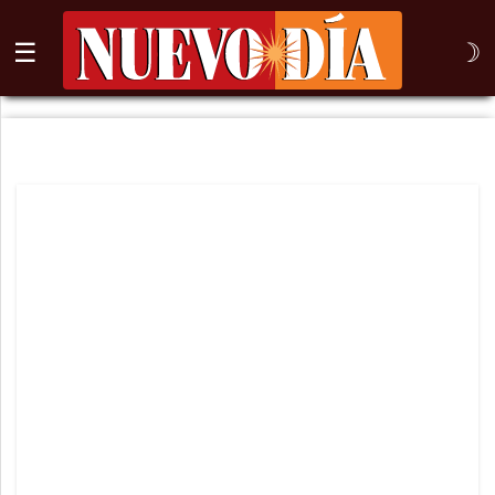
☰
☽
⌕
Inicio
Nogales
Columna
Sonora
México
Arizona
Internacional