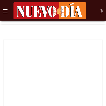
☰
☽
⌕
Inicio
Nogales
Columna
Sonora
México
Arizona
Internacional