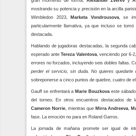
gran momento de forma.
Alexander Zverev
y
A
mostrando su potencia y precisión en la arcilla pari
Wimbledon 2023,
Marketa Vondrousova
, se im
particularmente llamativa, ya que incluso se tomó 
destacada.
Hablando de jugadoras destacadas, la segunda ca
esperado ante
Tereza Valentova
, venciendo por 6-2,
errores no forzados, incluyendo seis dobles faltas.
perder el servicio, sin duda. No quieres quedarte 
sobreponerse a cinco puntos de quiebre, cuatro de el
Gauff se enfrentará a
Marie Bouzkova
este sábado 
del torneo. En otros encuentros destacados de 
Cameron Norrie
, mientras que
Mirra Andreeva
,
Ma
fase. La emoción no para en Roland Garros.
La jornada de mañana promete ser igual de i