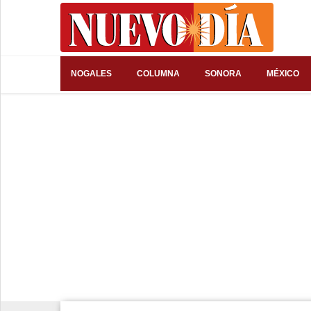
⌕
NOGALES
COLUMNA
SONORA
MÉXICO
Inicio
Nogales
Columna
Sonora
México
Arizona
Internacional
Deportes