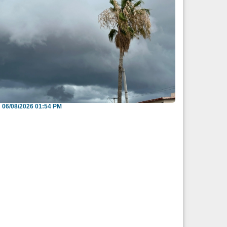
iden evitar arroyos y vialidades de riesgo
nte pronós...
06/08/2026 01:54 PM