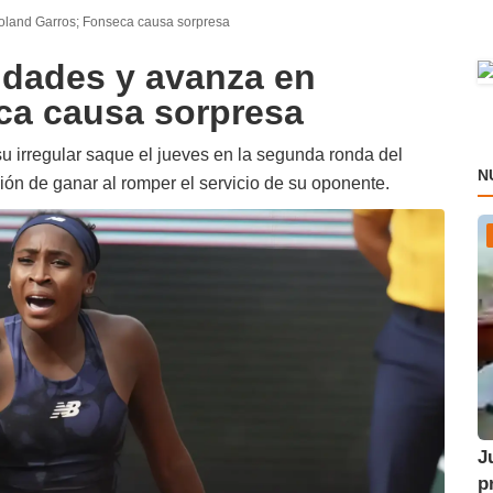
Roland Garros; Fonseca causa sorpresa
ridades y avanza en
ca causa sorpresa
 irregular saque el jueves en la segunda ronda del
N
ión de ganar al romper el servicio de su oponente.
J
p