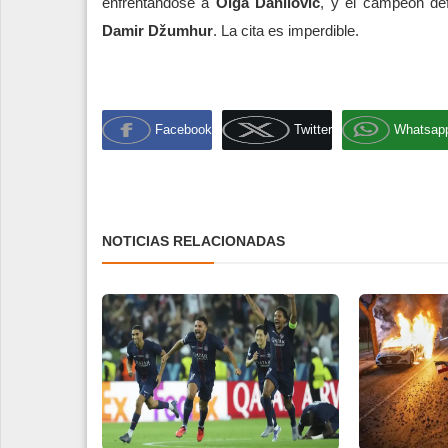
enfrentándose a
Olga Danilovic
, y el campeón de
Damir Džumhur
. La cita es imperdible.
Facebook
Twitter
Whatsap
NOTICIAS RELACIONADAS