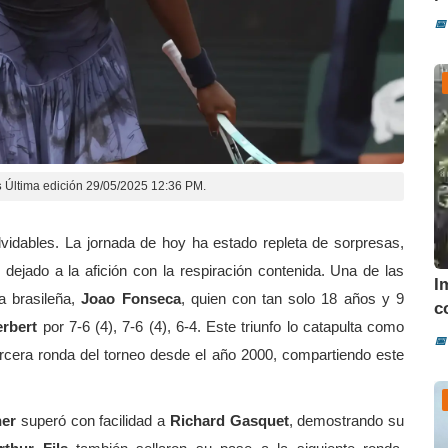
📅
s
Última edición 29/05/2025 12:36 PM.
idables. La jornada de hoy ha estado repleta de sorpresas,
 dejado a la afición con la respiración contenida. Una de las
I
a brasileña,
Joao Fonseca
, quien con tan solo 18 años y 9
co
rbert
por 7-6 (4), 7-6 (4), 6-4. Este triunfo lo catapulta como
📅
rcera ronda del torneo desde el año 2000, compartiendo este
ner
superó con facilidad a
Richard Gasquet
, demostrando su