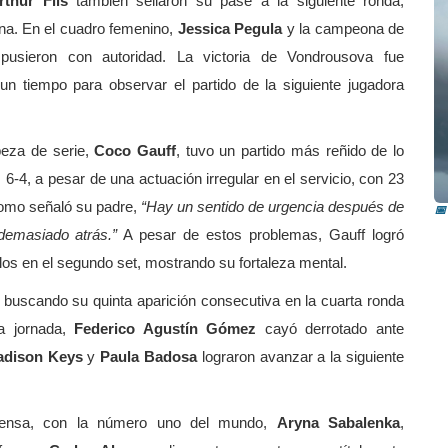
rthur Fils
también sellaron su pase a la siguiente ronda,
sina. En el cuadro femenino,
Jessica Pegula
y la campeona de
pusieron con autoridad. La victoria de Vondrousova fue
un tiempo para observar el partido de la siguiente jugadora
beza de serie,
Coco Gauff
, tuvo un partido más reñido de lo
P
a
 6-4, a pesar de una actuación irregular en el servicio, con 23
 Como señaló su padre,
“Hay un sentido de urgencia después de
📅
demasiado atrás.”
A pesar de estos problemas, Gauff logró
los en el segundo set, mostrando su fortaleza mental.
buscando su quinta aparición consecutiva en la cuarta ronda
la jornada,
Federico Agustín Gómez
cayó derrotado ante
dison Keys
y
Paula Badosa
lograron avanzar a la siguiente
ntensa, con la número uno del mundo,
Aryna Sabalenka
,