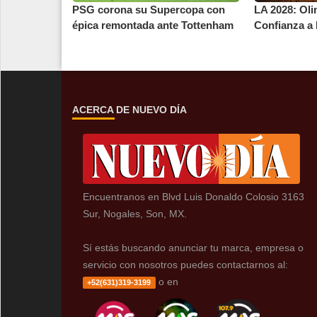
PSG corona su Supercopa con
LA 2028: Ol
épica remontada ante Tottenham
Confianza a 
ACERCA DE NUEVO DÍA
Encuentranos en Blvd Luis Donaldo Colosio 3163
Sur, Nogales, Son, MX.
Sí estás buscando anunciar tu marca, empresa o
servicio con nosotros puedes contactarnos al:
o en
+52(631)319-3199