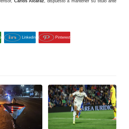
fensor,
Carlos Alcaraz
, dispuesto a mantener su título ante
p
Linkedin
Pinterest