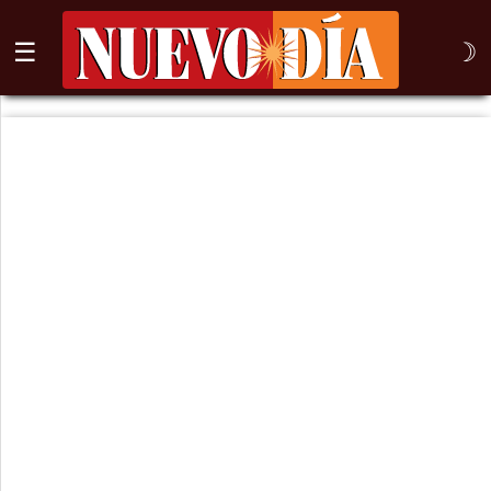
☰
☽
⌕
Inicio
Nogales
Columna
Sonora
México
Arizona
Internacional