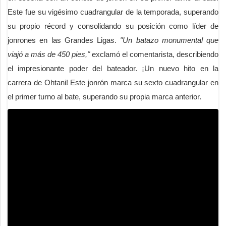
Este fue su vigésimo cuadrangular de la temporada, superando
su propio récord y consolidando su posición como líder de
jonrones en las Grandes Ligas.
"Un batazo monumental que
viajó a más de 450 pies,"
exclamó el comentarista, describiendo
el impresionante poder del bateador. ¡Un nuevo hito en la
carrera de Ohtani! Este jonrón marca su sexto cuadrangular en
el primer turno al bate, superando su propia marca anterior.