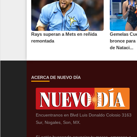
Rays superan a Mets en reñida
Gemelas Cue
remontada
bronce para
de Nataci...
ACERCA DE NUEVO DÍA
Encuentranos en Blvd Luis Donaldo Colosio 3163
Sur, Nogales, Son, MX.
Sí estás buscando anunciar tu marca, empresa o