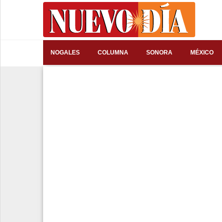
⌕
NOGALES
COLUMNA
SONORA
MÉXICO
Inicio
Nogales
Columna
Sonora
México
Arizona
Internacional
Deportes