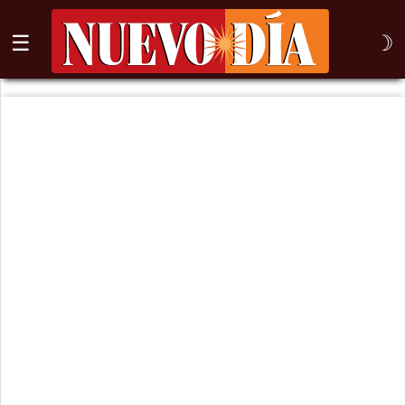
☰
☽
⌕
Inicio
Nogales
Columna
Sonora
México
Arizona
Internacional