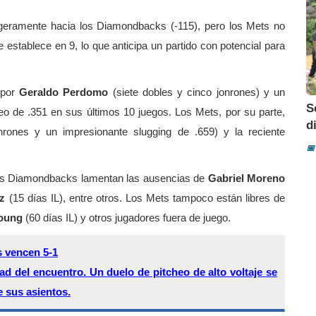
a ligeramente hacia los Diamondbacks (-115), pero los Mets no
 establece en 9, lo que anticipa un partido con potencial para
 por
Geraldo Perdomo
(siete dobles y cinco jonrones) y un
S
o de .351 en sus últimos 10 juegos. Los Mets, por su parte,
di
rones y un impresionante slugging de .659) y la reciente
📅
os Diamondbacks lamentan las ausencias de
Gabriel Moreno
ez
(15 días IL), entre otros. Los Mets tampoco están libres de
oung
(60 días IL) y otros jugadores fuera de juego.
 vencen 5-1
ad del encuentro. Un duelo de pitcheo de alto voltaje se
e sus asientos.