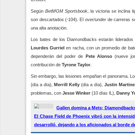
Según
BetMGM Sportsbook
, la victoria se inclin
son descartados (-104). El
over/under
de carreras se
una alta anotación.
Los bates de los Diamondbacks estarán liderados
Lourdes Gurriel
en racha, con un promedio de bate
dependerán del poder de
Pete Alonso
(nueve jon
contribución de
Tyrone Taylor
.
Sin embargo, las lesiones empañan el panorama. L
(día a día),
Merrill Kelly
(día a día),
Justin Martin
problemas, con
Jesse Winker
(10 días IL),
Danny Y
Gallen domina a Mets; Diamondbacks
El Chase Field de Phoenix vibró con la intensid
desarrolló, dejando a los aficionados al borde d