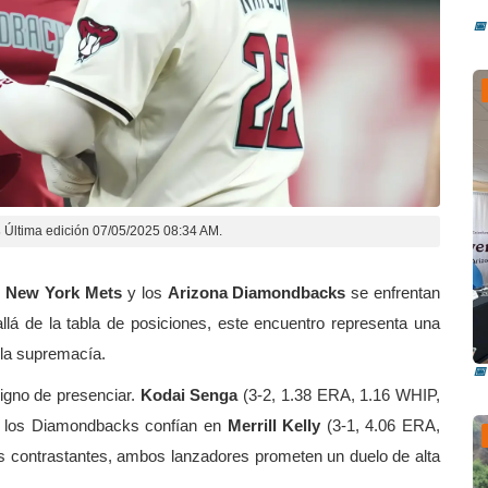
📅
s
Última edición 07/05/2025 08:34 AM.
s
New York Mets
y los
Arizona Diamondbacks
se enfrentan
R
lá de la tabla de posiciones, este encuentro representa una
i
 la supremacía.
📅
digno de presenciar.
Kodai Senga
(3-2, 1.38 ERA, 1.16 WHIP,
e los Diamondbacks confían en
Merrill Kelly
(3-1, 4.06 ERA,
s contrastantes, ambos lanzadores prometen un duelo de alta