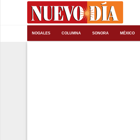
⌕
NOGALES
COLUMNA
SONORA
MÉXICO
Inicio
Nogales
Columna
Sonora
México
Arizona
Internacional
Deportes