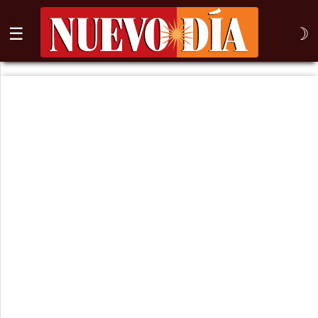
☰
☽
⌕
Inicio
Nogales
Columna
Sonora
México
Arizona
Internacional