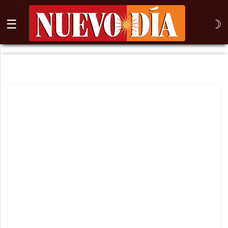
☰
☽
⌕
Inicio
Nogales
Columna
Sonora
México
Arizona
Internacional