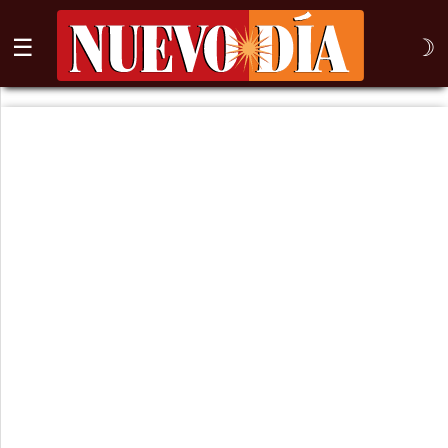
☰
☽
⌕
Inicio
Nogales
Columna
Sonora
México
Arizona
Internacional