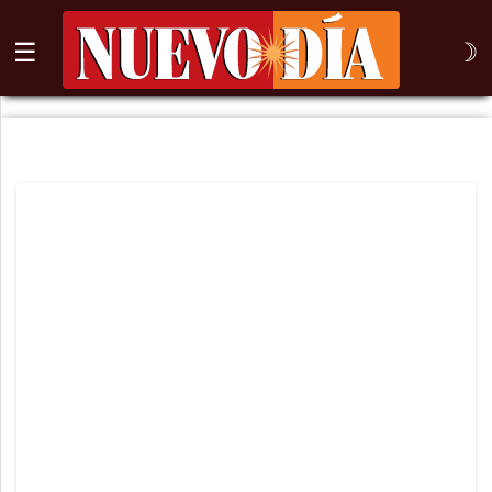
☰
☽
⌕
Inicio
Nogales
Columna
Sonora
México
Arizona
Internacional