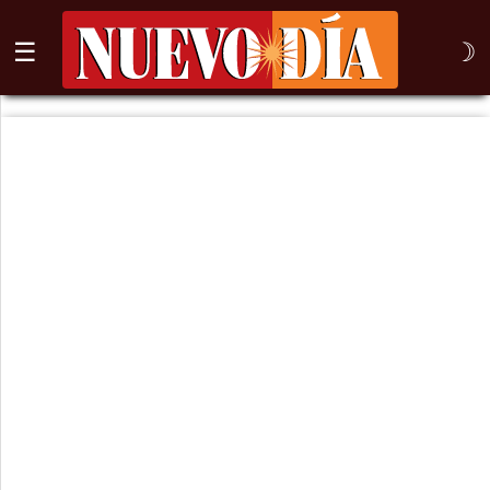
☰
☽
⌕
Inicio
Nogales
Columna
Sonora
México
Arizona
Internacional