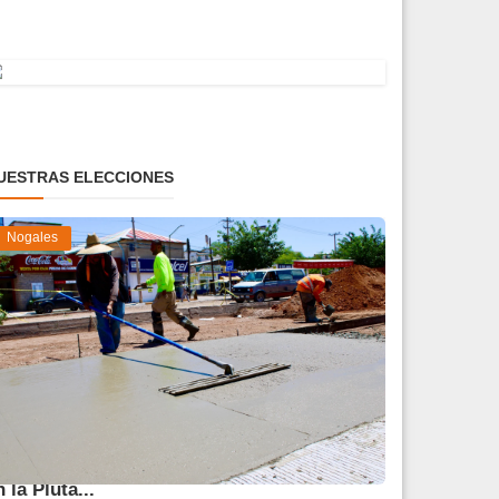
UESTRAS ELECCIONES
Nogales
vanza 45 % obra de reparación del socavón
n la Pluta...