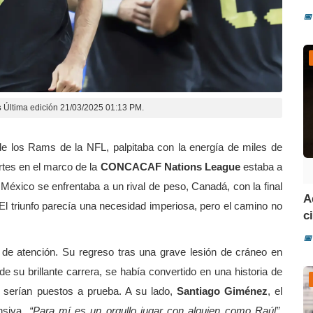
📅
s
Última edición 21/03/2025 01:13 PM.
de los Rams de la NFL, palpitaba con la energía de miles de
tes en el marco de la
CONCACAF Nations League
estaba a
 México se enfrentaba a un rival de peso, Canadá, con la final
A
 triunfo parecía una necesidad imperiosa, pero el camino no
ci
📅
o de atención. Su regreso tras una grave lesión de cráneo en
e su brillante carrera, se había convertido en una historia de
n serían puestos a prueba. A su lado,
Santiago Giménez
, el
ensiva.
“Para mí es un orgullo jugar con alguien como Raúl”,