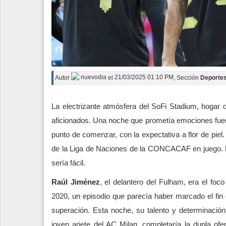
Autor
nuevodia
el
21/03/2025 01:10 PM
, Sección
Deporte
La electrizante atmósfera del SoFi Stadium, hogar 
aficionados. Una noche que prometía emociones fuer
punto de comenzar, con la expectativa a flor de piel.
de la Liga de Naciones de la CONCACAF en juego. El
sería fácil.
Raúl Jiménez
, el delantero del Fulham, era el foc
2020, un episodio que parecía haber marcado el fin d
superación. Esta noche, su talento y determinació
joven ariete del AC Milan, completaría la dupla of