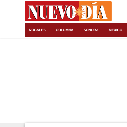
⌕
NOGALES
COLUMNA
SONORA
MÉXICO
Inicio
Nogales
Columna
Sonora
México
Arizona
Internacional
Deportes