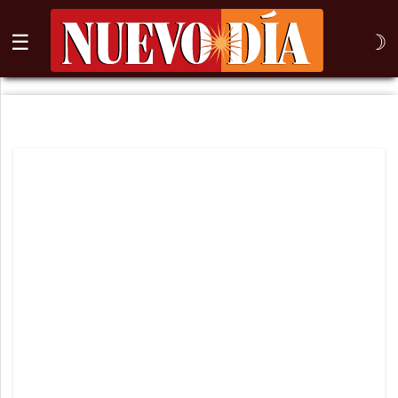
☰
☽
⌕
Inicio
Nogales
Columna
Sonora
México
Arizona
Internacional