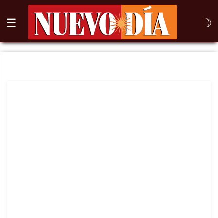
☰
☽
⌕
Inicio
Nogales
Columna
Sonora
México
Arizona
Internacional