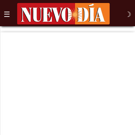
☰
☽
⌕
Inicio
Nogales
Columna
Sonora
México
Arizona
Internacional