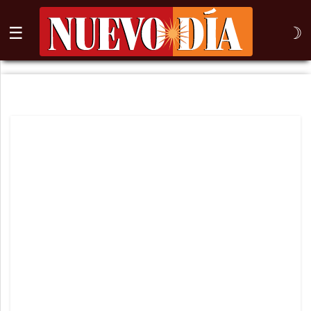
☰
☽
⌕
Inicio
Nogales
Columna
Sonora
México
Arizona
Internacional