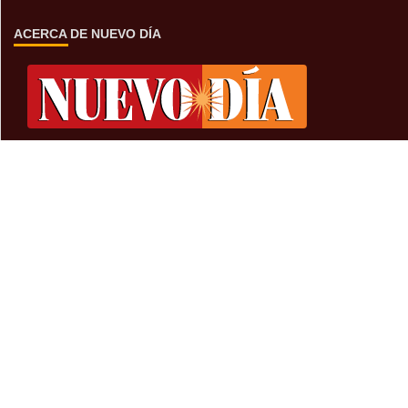
ACERCA DE NUEVO DÍA
Encuentranos en Blvd Luis Donaldo Colosio 3163 Sur,
Nogales, Son, MX.
Sí estás buscando anunciar tu marca, empresa o servicio
con nosotros puedes contactarnos al:
o en
+52(631)319-3199
ÚLTIMAS NOTICIAS