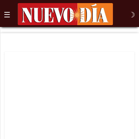
☰
☽
⌕
Inicio
Nogales
Columna
Sonora
México
Arizona
Internacional