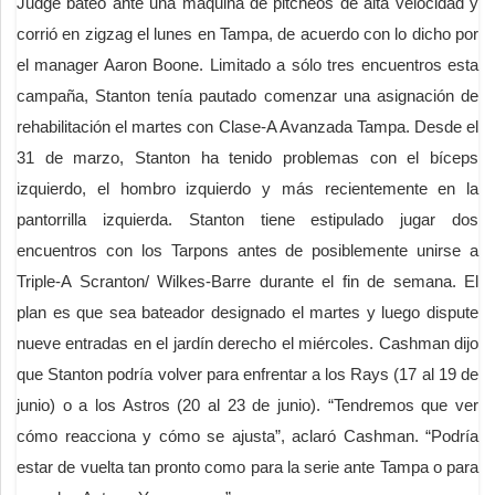
Judge bateó ante una máquina de pitcheos de alta velocidad y
corrió en zigzag el lunes en Tampa, de acuerdo con lo dicho por
el manager Aaron Boone. Limitado a sólo tres encuentros esta
campaña, Stanton tenía pautado comenzar una asignación de
rehabilitación el martes con Clase-A Avanzada Tampa. Desde el
31 de marzo, Stanton ha tenido problemas con el bíceps
izquierdo, el hombro izquierdo y más recientemente en la
pantorrilla izquierda. Stanton tiene estipulado jugar dos
encuentros con los Tarpons antes de posiblemente unirse a
Triple-A Scranton/ Wilkes-Barre durante el fin de semana. El
plan es que sea bateador designado el martes y luego dispute
nueve entradas en el jardín derecho el miércoles. Cashman dijo
que Stanton podría volver para enfrentar a los Rays (17 al 19 de
junio) o a los Astros (20 al 23 de junio). “Tendremos que ver
cómo reacciona y cómo se ajusta”, aclaró Cashman. “Podría
estar de vuelta tan pronto como para la serie ante Tampa o para