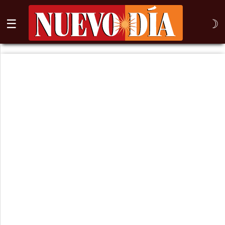
☰
☽
⌕
Inicio
Nogales
Columna
Sonora
México
Arizona
Internacional