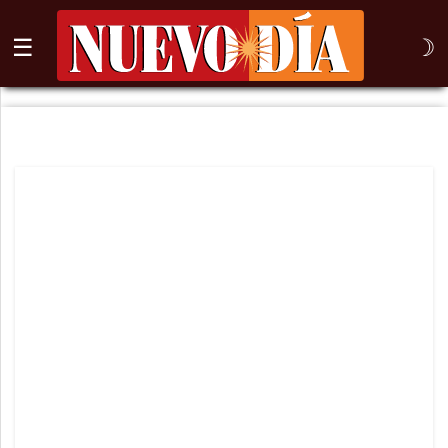
☰
☽
⌕
Inicio
Nogales
Columna
Sonora
México
Arizona
Internacional