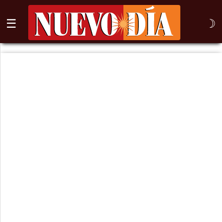
☰
☽
⌕
Inicio
Nogales
Columna
Sonora
México
Arizona
Internacional