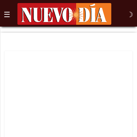
☰
☽
⌕
Inicio
Nogales
Columna
Sonora
México
Arizona
Internacional