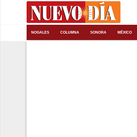
⌕
NOGALES
COLUMNA
SONORA
MÉXICO
Inicio
Nogales
Columna
Sonora
México
Arizona
Internacional
Deportes