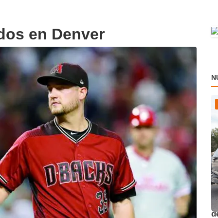
dos en Denver
N
O
d