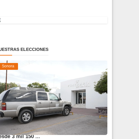
UESTRAS ELECCIONES
Sonora
frece DIF Sonora servicios funerarios
esde 3 mil 150 ...