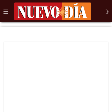
☰
☽
⌕
Inicio
Nogales
Columna
Sonora
México
Arizona
Internacional