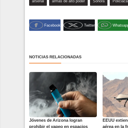
arsenal
armas de alto poder
Sonora
Policiaca
Facebook
Twitter
Whatsap
NOTICIAS RELACIONADAS
Jóvenes de Arizona logran
EEUU extien
prohibir el vapeo en espacios
aérea en la 