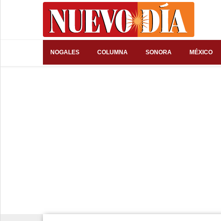
⌕
NOGALES
COLUMNA
SONORA
MÉXICO
Inicio
Nogales
Columna
Sonora
México
Arizona
Internacional
Deportes