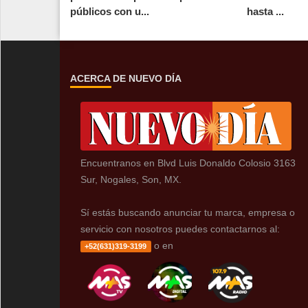
públicos con u...
hasta ...
ACERCA DE NUEVO DÍA
Encuentranos en Blvd Luis Donaldo Colosio 3163
Sur, Nogales, Son, MX.
Sí estás buscando anunciar tu marca, empresa o
servicio con nosotros puedes contactarnos al:
o en
+52(631)319-3199