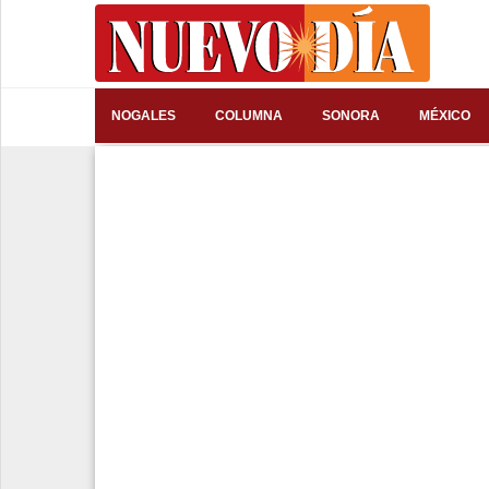
⌕
NOGALES
COLUMNA
SONORA
MÉXICO
Inicio
Nogales
Columna
Sonora
México
Arizona
Internacional
Deportes