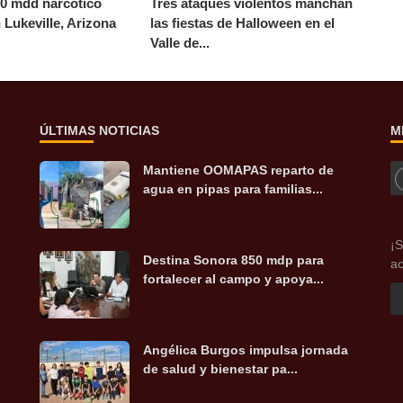
10 mdd narcótico
Tres ataques violentos manchan
 Lukeville, Arizona
las fiestas de Halloween en el
Valle de...
ÚLTIMAS NOTICIAS
M
Mantiene OOMAPAS reparto de
agua en pipas para familias...
¡S
Destina Sonora 850 mdp para
ac
fortalecer al campo y apoya...
Angélica Burgos impulsa jornada
de salud y bienestar pa...