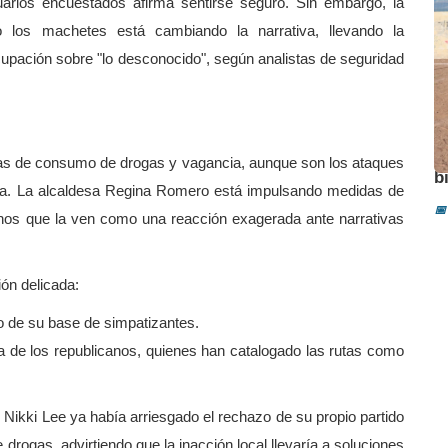
uarios encuestados afirma sentirse seguro. Sin embargo, la
 los machetes está cambiando la narrativa, llevando la
cupación sobre "lo desconocido", según analistas de seguridad
A
as de consumo de drogas y vagancia, aunque son los ataques
b
ica. La alcaldesa Regina Romero está impulsando medidas de
📅
unos que la ven como una reacción exagerada ante narrativas
ón delicada:
 de su base de simpatizantes.
a de los republicanos, quienes han catalogado las rutas como
 Nikki Lee ya había arriesgado el rechazo de su propio partido
drogas, advirtiendo que la inacción local llevaría a soluciones