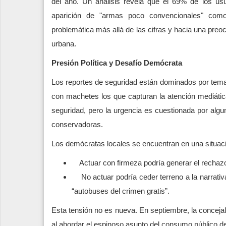
del año. Un análisis revela que el 69% de los us
aparición de "armas poco convencionales" como
problemática más allá de las cifras y hacia una preo
urbana.
Presión Política y Desafío Demócrata
Los reportes de seguridad están dominados por tem
con machetes los que capturan la atención mediát
seguridad, pero la urgencia es cuestionada por alg
conservadoras.
Los demócratas locales se encuentran en una situaci
Actuar con firmeza podría generar el rechazo
No actuar podría ceder terreno a la narrativ
“autobuses del crimen gratis”.
Esta tensión no es nueva. En septiembre, la concejal
al abordar el espinoso asunto del consumo público de 