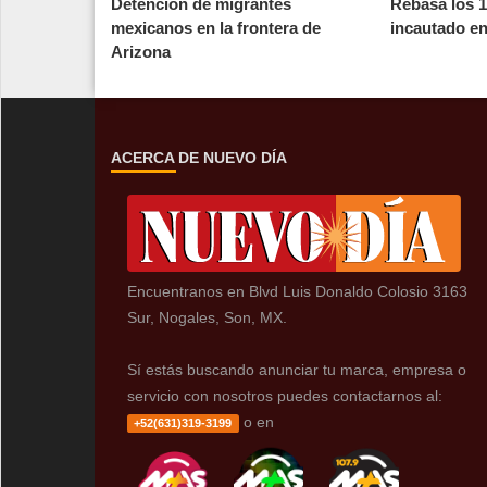
Detención de migrantes
Rebasa los 
mexicanos en la frontera de
incautado en
Arizona
ACERCA DE NUEVO DÍA
Encuentranos en Blvd Luis Donaldo Colosio 3163
Sur, Nogales, Son, MX.
Sí estás buscando anunciar tu marca, empresa o
servicio con nosotros puedes contactarnos al:
o en
+52(631)319-3199