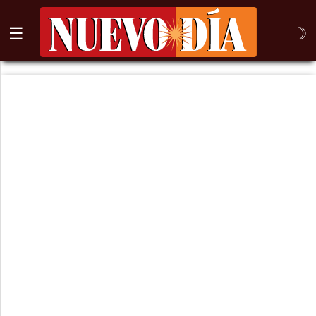
☰
☽
⌕
Inicio
Nogales
Columna
Sonora
México
Arizona
Internacional