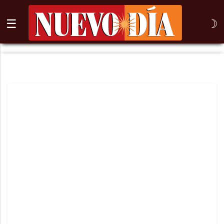
☰
☽
⌕
Inicio
Nogales
Columna
Sonora
México
Arizona
Internacional