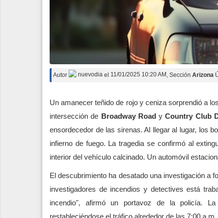
Autor
nuevodia
el
11/01/2025 10:20 AM
, Sección
Arizona
Ú
Un amanecer teñido de rojo y ceniza sorprendió a los
intersección de
Broadway Road
y
Country Club D
ensordecedor de las sirenas. Al llegar al lugar, los
infierno de fuego. La tragedia se confirmó al exting
interior del vehículo calcinado. Un automóvil estacio
El descubrimiento ha desatado una investigación a fo
investigadores de incendios y detectives está tra
incendio", afirmó un portavoz de la policía. L
restableciéndose el tráfico alrededor de las 7:00 a.m.