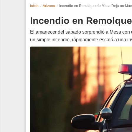
Inicio
Arizona
Incendio en Remolque de Mesa Deja un Mue
Espectáculos
Incendio en Remolque
Tecnología
El amanecer del sábado sorprendió a Mesa con u
Contacto
un simple incendio, rápidamente escaló a una inv
Edición Impresa