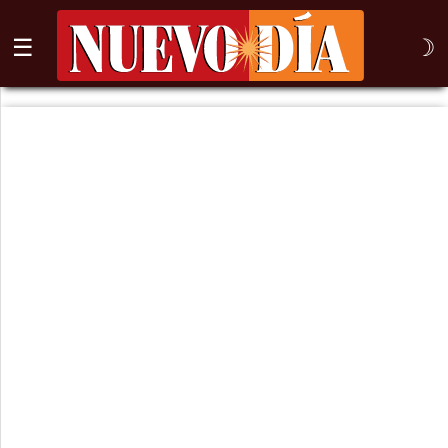
☰
☽
⌕
Inicio
Nogales
Columna
Sonora
México
Arizona
Internacional